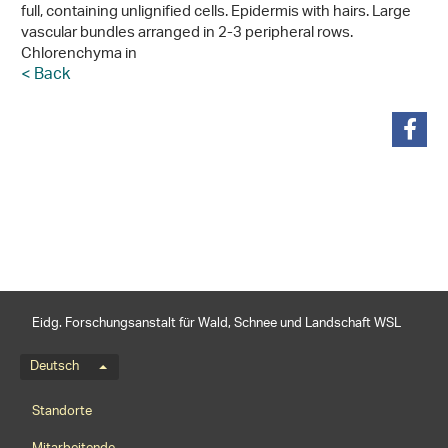
full, containing unlignified cells. Epidermis with hairs. Large
vascular bundles arranged in 2-3 peripheral rows.
Chlorenchyma in
< Back
teilen
Eidg. Forschungsanstalt für Wald, Schnee und Landschaft WSL
Sprachmenü
Deutsch
Footernavigation
Standorte