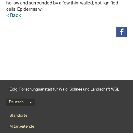
hollow and surrounded by a few thin-walled, not lignified
cells. Epidermis wi
< Back
teilen
Eidg. Forschungsanstalt für Wald, Schnee und Landschaft WSL
Sprachmenü
Deutsch
Footernavigation
Standorte
Mitarbeitende