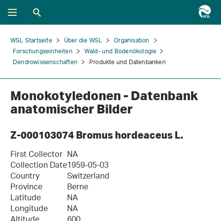
WSL Startseite
Über die WSL
Organisation
Forschungseinheiten
Wald- und Bodenökologie
Dendrowissenschaften
Produkte und Datenbanken
Monokotyledonen - Datenbank
anatomischer Bilder
Z-000103074 Bromus hordeaceus L.
First Collector
NA
Collection Date
1959-05-03
Country
Switzerland
Province
Berne
Latitude
NA
Longitude
NA
Altitude
600