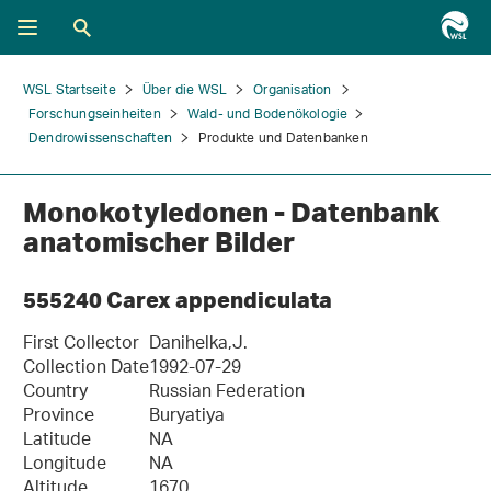
WSL Startseite
Über die WSL
Organisation
Forschungseinheiten
Wald- und Bodenökologie
Dendrowissenschaften
Produkte und Datenbanken
Monokotyledonen - Datenbank
anatomischer Bilder
555240 Carex appendiculata
First Collector
Danihelka,J.
Collection Date
1992-07-29
Country
Russian Federation
Province
Buryatiya
Latitude
NA
Longitude
NA
Altitude
1670