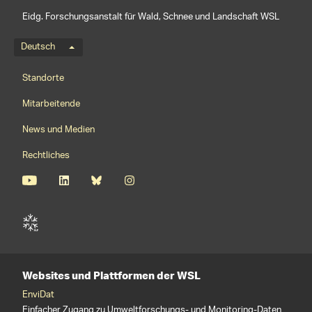
Eidg. Forschungsanstalt für Wald, Schnee und Landschaft WSL
Sprachmenü
Deutsch
Footernavigation
Standorte
Mitarbeitende
News und Medien
Rechtliches
Websites und Plattformen der WSL
EnviDat
Einfacher Zugang zu Umweltforschungs- und Monitoring-Daten