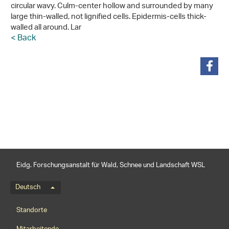
circular wavy. Culm-center hollow and surrounded by many
large thin-walled, not lignified cells. Epidermis-cells thick-
walled all around. Lar
< Back
teilen
Eidg. Forschungsanstalt für Wald, Schnee und Landschaft WSL
Sprachmenü
Deutsch
Footernavigation
Standorte