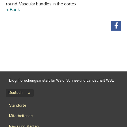
round. Vascular bundles in the cortex
< Back
teilen
Eidg. Forschungsanstalt für Wald, Schnee und Landschaft WSL
Sprachmenü
Deutsch
Footernavigation
Standorte
Mitarbeitende
News und Medien