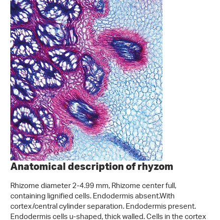
Anatomical description of rhyzom
Rhizome diameter 2-4.99 mm, Rhizome center full,
containing lignified cells. Endodermis absent.With
cortex/central cylinder separation. Endodermis present.
Endodermis cells u-shaped, thick walled. Cells in the cortex