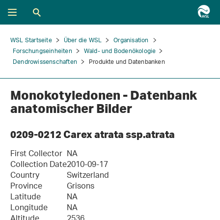
WSL Startseite
Über die WSL
Organisation
Forschungseinheiten
Wald- und Bodenökologie
Dendrowissenschaften
Produkte und Datenbanken
Monokotyledonen - Datenbank
anatomischer Bilder
0209-0212 Carex atrata ssp.atrata
First Collector
NA
Collection Date
2010-09-17
Country
Switzerland
Province
Grisons
Latitude
NA
Longitude
NA
Altitude
2536