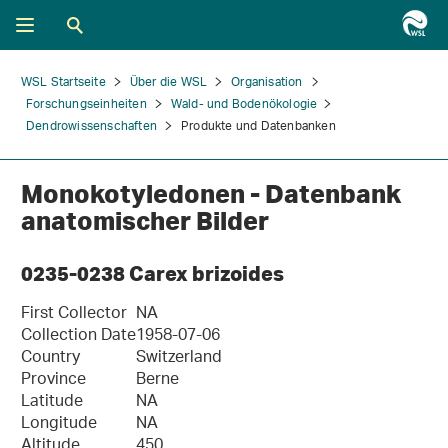
WSL Startseite
Über die WSL
Organisation
Forschungseinheiten
Wald- und Bodenökologie
Dendrowissenschaften
Produkte und Datenbanken
Monokotyledonen - Datenbank
anatomischer Bilder
0235-0238 Carex brizoides
First Collector
NA
Collection Date
1958-07-06
Country
Switzerland
Province
Berne
Latitude
NA
Longitude
NA
Altitude
450