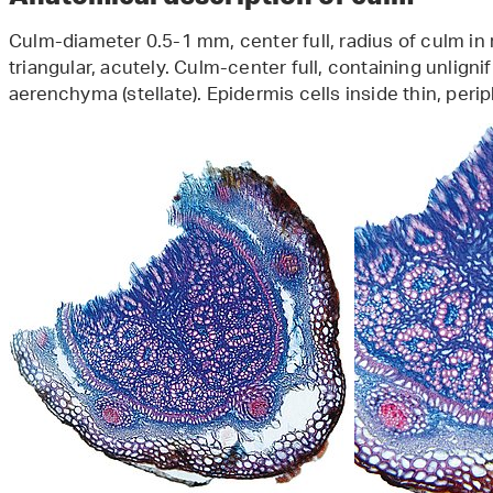
Culm-diameter 0.5-1 mm, center full, radius of culm in r
triangular, acutely. Culm-center full, containing unlignif
aerenchyma (stellate). Epidermis cells inside thin, perip