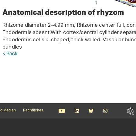
Anatomical description of rhyzom
Rhizome diameter 2-4.99 mm, Rhizome center full, conta
Endodermis absent.With cortex/central cylinder separa
Endodermis cells u-shaped, thick walled. Vascular bund
bundles
< Back
d Medien
Rechtliches