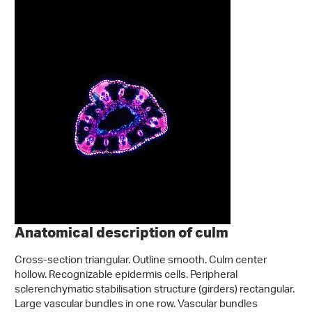
Anatomical description of culm
Cross-section triangular. Outline smooth. Culm center
hollow. Recognizable epidermis cells. Peripheral
sclerenchymatic stabilisation structure (girders) rectangular.
Large vascular bundles in one row. Vascular bundles