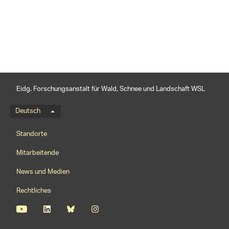
teilen
Eidg. Forschungsanstalt für Wald, Schnee und Landschaft WSL
Sprachmenü
Deutsch
Footernavigation
Standorte
Mitarbeitende
News und Medien
Rechtliches