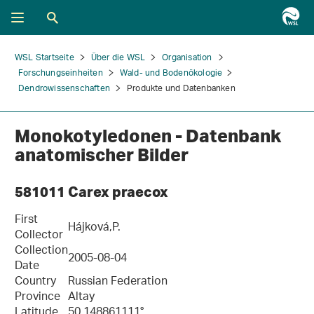
WSL Startseite
Über die WSL
Organisation
Forschungseinheiten
Wald- und Bodenökologie
Dendrowissenschaften
Produkte und Datenbanken
Monokotyledonen - Datenbank
anatomischer Bilder
581011 Carex praecox
First
Hájková,P.
Collector
Collection
2005-08-04
Date
Country
Russian Federation
Province
Altay
Latitude
50.148861111°