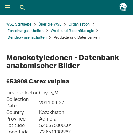
WSL Startseite
Über die WSL
Organisation
Forschungseinheiten
Wald- und Bodenökologie
Dendrowissenschaften
Produkte und Datenbanken
Monokotyledonen - Datenbank
anatomischer Bilder
653908 Carex vulpina
First Collector
Chytrý,M.
Collection
2014-06-27
Date
Country
Kazakhstan
Province
Aqmola
Latitude
52.057500000°
Longitude
72.651138889°