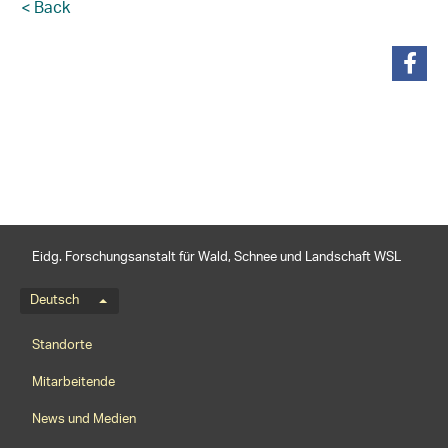
< Back
teilen
Eidg. Forschungsanstalt für Wald, Schnee und Landschaft WSL
Sprachmenü
Deutsch
Footernavigation
Standorte
Mitarbeitende
News und Medien