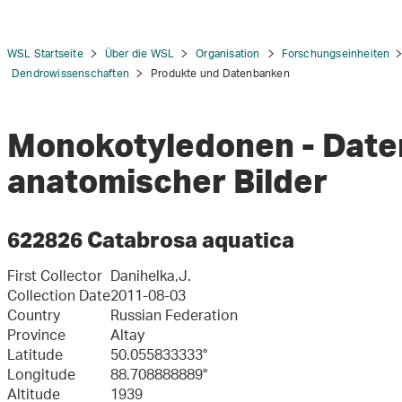
WSL Startseite
Über die WSL
Organisation
Forschungseinheiten
Dendrowissenschaften
Produkte und Datenbanken
Monokotyledonen - Dat
tion
anatomischer Bilder
622826 Catabrosa aquatica
First Collector
Danihelka,J.
Collection Date
2011-08-03
Country
Russian Federation
Province
Altay
Latitude
50.055833333°
Longitude
88.708888889°
Altitude
1939