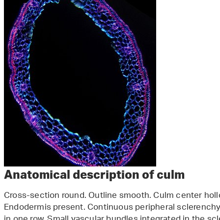
Anatomical description of culm
Cross-section round. Outline smooth. Culm center holl
Endodermis present. Continuous peripheral sclerenchy
in one row. Small vascular bundles integrated in the scl