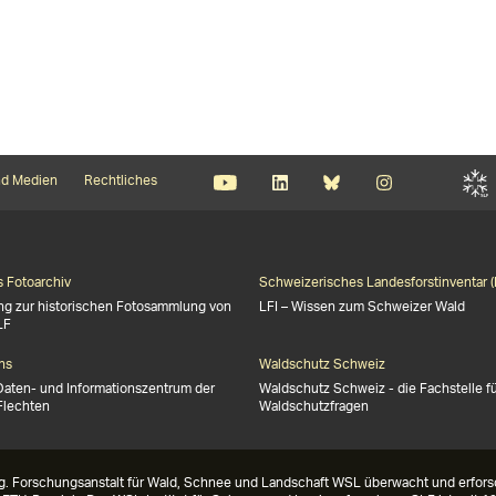
d Medien
Rechtliches
s Fotoarchiv
Schweizerisches Landesforstinventar (
ng zur historischen Fotosammlung von
LFI – Wissen zum Schweizer Wald
LF
ns
Waldschutz Schweiz
Daten- und Informationszentrum der
Waldschutz Schweiz - die Fachstelle f
Flechten
Waldschutzfragen
g. Forschungsanstalt für Wald, Schnee und Landschaft WSL überwacht und erforsc