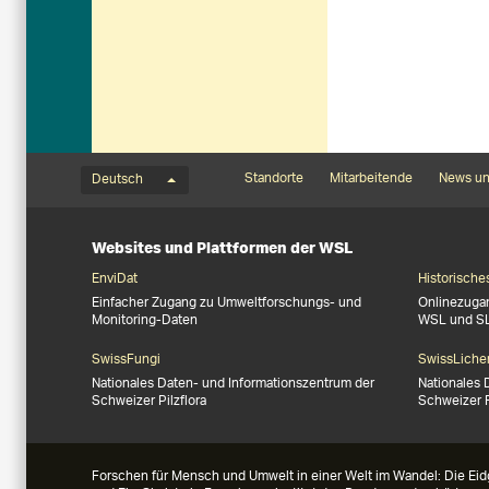
Sprachmenü
Footernavigation
Standorte
Mitarbeitende
News un
Deutsch
Websites und Plattformen der WSL
EnviDat
Historische
Einfacher Zugang zu Umweltforschungs- und
Onlinezuga
Monitoring-Daten
WSL und S
SwissFungi
SwissLiche
Nationales Daten- und Informationszentrum der
Nationales 
Schweizer Pilzflora
Schweizer 
Forschen für Mensch und Umwelt in einer Welt im Wandel: Die Eid