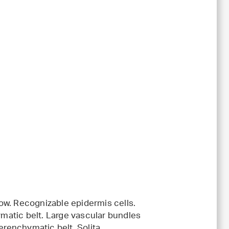
ow. Recognizable epidermis cells.
matic belt. Large vascular bundles
erenchymatic belt. Solita