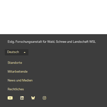
teilen
Eidg. Forschungsanstalt für Wald, Schnee und Landschaft WSL
Sprachmenü
Deutsch
Footernavigation
Standorte
Mitarbeitende
News und Medien
Rechtliches