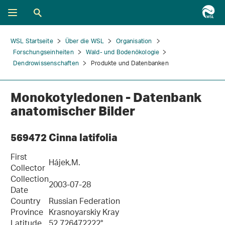
WSL Startseite
Über die WSL
Organisation
Forschungseinheiten
Wald- und Bodenökologie
Dendrowissenschaften
Produkte und Datenbanken
Monokotyledonen - Datenbank
anatomischer Bilder
569472 Cinna latifolia
First
Hájek,M.
Collector
Collection
2003-07-28
Date
Country
Russian Federation
Province
Krasnoyarskiy Kray
Latitude
52.726472222°