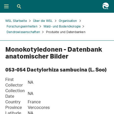
WSL Startseite
Über die WSL
Organisation
Forschungseinheiten
Wald- und Bodenökologie
Dendrowissenschaften
Produkte und Datenbanken
Monokotyledonen - Datenbank
anatomischer Bilder
053-054 Dactylorhiza sambucina (L. Soo)
First
NA
Collector
Collection
NA
Date
Country
France
Province
Vercocores
Latitude
NA