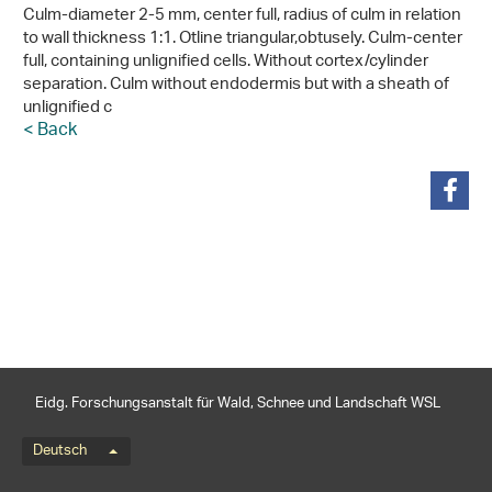
Culm-diameter 2-5 mm, center full, radius of culm in relation
to wall thickness 1:1. Otline triangular,obtusely. Culm-center
full, containing unlignified cells. Without cortex/cylinder
separation. Culm without endodermis but with a sheath of
unlignified c
< Back
teilen
Eidg. Forschungsanstalt für Wald, Schnee und Landschaft WSL
Sprachmenü
Deutsch
Footernavigation