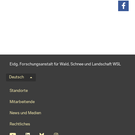
teilen
Eidg. Forschungsanstalt für Wald, Schnee und Landschaft WSL
Sprachmenü
Deutsch
Footernavigation
Standorte
Mitarbeitende
News und Medien
Rechtliches