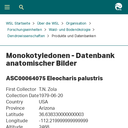
WSL Startseite
Über die WSL
Organisation
Forschungseinheiten
Wald- und Bodenökologie
Dendrowissenschaften
Produkte und Datenbanken
Monokotyledonen - Datenbank
anatomischer Bilder
ASC00064075 Eleocharis palustris
First Collector
T.N. Zola
Collection Date
1979-06-20
Country
USA
Province
Arizona
Latitude
36.638330000000003
Longitude
-112.219999999999999
Altitude
2468