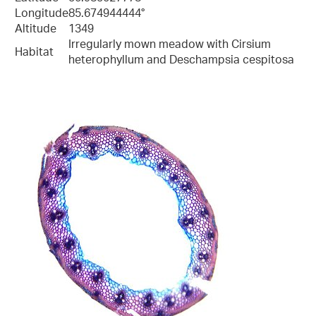
Longitude
85.674944444°
Altitude
1349
Irregularly mown meadow with Cirsium
Habitat
heterophyllum and Deschampsia cespitosa