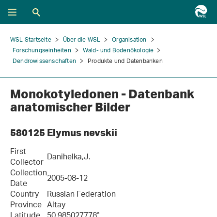
WSL Startseite
Über die WSL
Organisation
Forschungseinheiten
Wald- und Bodenökologie
Dendrowissenschaften
Produkte und Datenbanken
Monokotyledonen - Datenbank
anatomischer Bilder
580125 Elymus nevskii
First
Danihelka,J.
Collector
Collection
2005-08-12
Date
Country
Russian Federation
Province
Altay
Latitude
50.985027778°