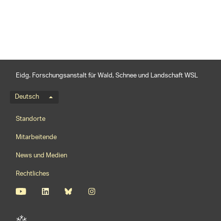
Eidg. Forschungsanstalt für Wald, Schnee und Landschaft WSL
Sprachmenü
Deutsch
Footernavigation
Standorte
Mitarbeitende
News und Medien
Rechtliches