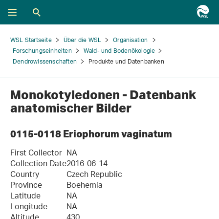
WSL Startseite
Über die WSL
Organisation
Forschungseinheiten
Wald- und Bodenökologie
Dendrowissenschaften
Produkte und Datenbanken
Monokotyledonen - Datenbank
anatomischer Bilder
0115-0118 Eriophorum vaginatum
First Collector
NA
Collection Date
2016-06-14
Country
Czech Republic
Province
Boehemia
Latitude
NA
Longitude
NA
Altitude
430