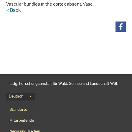
Vascular bundles in the cortex absent. Vasc
< Back
teilen
Eidg. Forschungsanstalt für Wald, Schnee und Landschaft WSL
Sprachmenü
Deutsch
Footernavigation
Standorte
Mitarbeitende
News und Medien