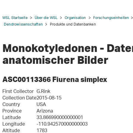
WSL Startseite
Über die WSL
Organisation
Forschungseinheiten
Dendrowissenschaften
Produkte und Datenbanken
Monokotyledonen - Dat
tion
anatomischer Bilder
ASC00113366 Fiurena simplex
First Collector
G.Rink
Collection Date
2015-08-15
Country
USA
Province
Arizona
Latitude
33.866990000000001
Longitude
-110.942570000000003
Altitude
1783