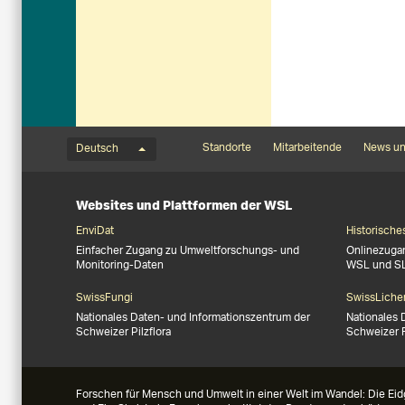
Sprachmenü
Footernavigation
Standorte
Mitarbeitende
News un
Deutsch
Websites und Plattformen der WSL
EnviDat
Historische
Einfacher Zugang zu Umweltforschungs- und
Onlinezuga
Monitoring-Daten
WSL und S
SwissFungi
SwissLiche
Nationales Daten- und Informationszentrum der
Nationales 
Schweizer Pilzflora
Schweizer 
Forschen für Mensch und Umwelt in einer Welt im Wandel: Die Eid