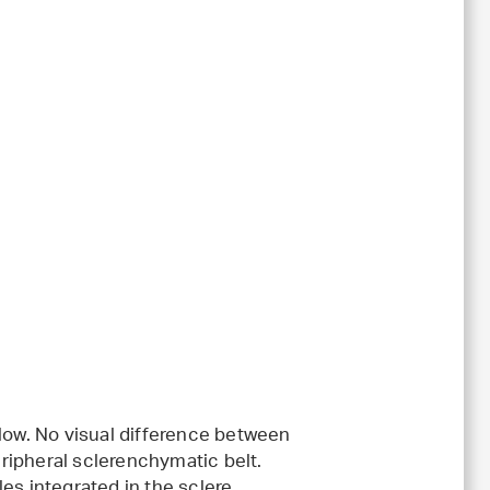
llow. No visual difference between
ripheral sclerenchymatic belt.
es integrated in the sclere