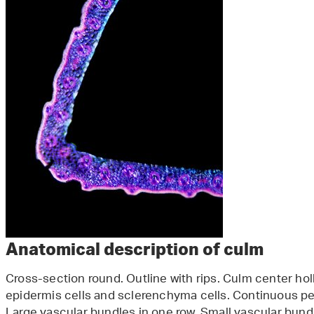
Anatomical description of culm
Cross-section round. Outline with rips. Culm center ho
epidermis cells and sclerenchyma cells. Continuous pe
Large vascular bundles in one row. Small vascular bundl