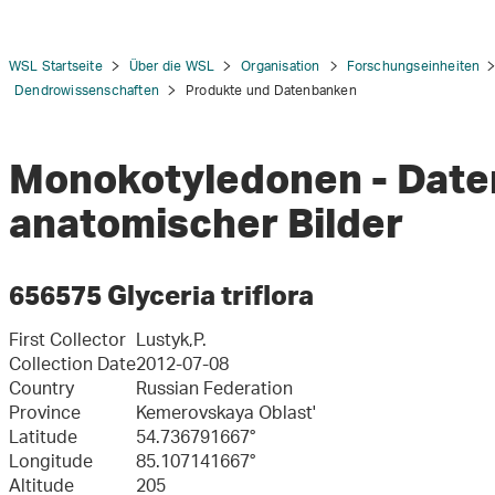
WSL Startseite
Über die WSL
Organisation
Forschungseinheiten
Dendrowissenschaften
Produkte und Datenbanken
Monokotyledonen - Dat
tion
anatomischer Bilder
656575 Glyceria triflora
First Collector
Lustyk,P.
Collection Date
2012-07-08
Country
Russian Federation
Province
Kemerovskaya Oblast'
Latitude
54.736791667°
Longitude
85.107141667°
Altitude
205