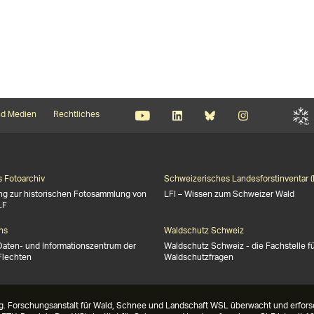
d Medien
Rechtliches
s Fotoarchiv
Schweizerisches Landesforstinventar (
ng zur historischen Fotosammlung von
LFI – Wissen zum Schweizer Wald
LF
ns
Waldschutz Schweiz
Daten- und Informationszentrum der
Waldschutz Schweiz - die Fachstelle f
Flechten
Waldschutzfragen
g. Forschungsanstalt für Wald, Schnee und Landschaft WSL überwacht und erforsc