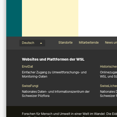
Sprachmenü
Footernavigation
Standorte
Mitarbeitende
News un
Deutsch
Websites und Plattformen der WSL
EnviDat
Historische
Einfacher Zugang zu Umweltforschungs- und
Onlinezuga
Monitoring-Daten
WSL und S
SwissFungi
SwissLiche
Nationales Daten- und Informationszentrum der
Nationales 
Schweizer Pilzflora
Schweizer 
Forschen für Mensch und Umwelt in einer Welt im Wandel: Die Eid