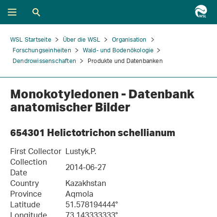
WSL Startseite
Über die WSL
Organisation
Forschungseinheiten
Wald- und Bodenökologie
Dendrowissenschaften
Produkte und Datenbanken
Monokotyledonen - Datenbank
anatomischer Bilder
654301 Helictotrichon schellianum
First Collector
Lustyk,P.
Collection
2014-06-27
Date
Country
Kazakhstan
Province
Aqmola
Latitude
51.578194444°
Longitude
73.143333333°