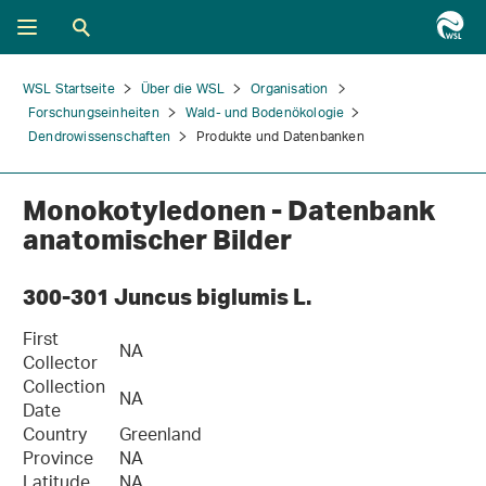
WSL Startseite
Über die WSL
Organisation
Forschungseinheiten
Wald- und Bodenökologie
Dendrowissenschaften
Produkte und Datenbanken
Monokotyledonen - Datenbank
anatomischer Bilder
300-301 Juncus biglumis L.
First
NA
Collector
Collection
NA
Date
Country
Greenland
Province
NA
Latitude
NA