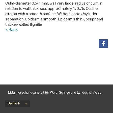
Culm-diameter 0.5-1 mm, wall very large, radius of culm in
relation to wall thickness approximately 1: 0.75. Outline
circular with a smooth surface. Without cortex/cylinder
separation. Epidermis smooth. Epidermis thin-, peripheral
thicker-walled (lignifie
< Back
teilen
Eidg. Forschungsanstalt für Wald, Schnee und Landschaft WSL
Sprachmenü
Deutsch
Footernavigation