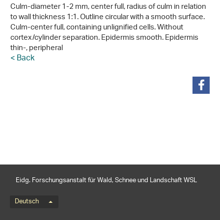
Culm-diameter 1-2 mm, center full, radius of culm in relation
to wall thickness 1:1. Outline circular with a smooth surface.
Culm-center full, containing unlignified cells. Without
cortex/cylinder separation. Epidermis smooth. Epidermis
thin-, peripheral
< Back
teilen
Eidg. Forschungsanstalt für Wald, Schnee und Landschaft WSL
Sprachmenü
Deutsch
Footernavigation