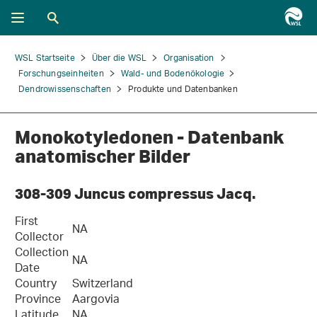
WSL Startseite
Über die WSL
Organisation
Forschungseinheiten
Wald- und Bodenökologie
Dendrowissenschaften
Produkte und Datenbanken
Monokotyledonen - Datenbank
anatomischer Bilder
308-309 Juncus compressus Jacq.
First
NA
Collector
Collection
NA
Date
Country
Switzerland
Province
Aargovia
Latitude
NA