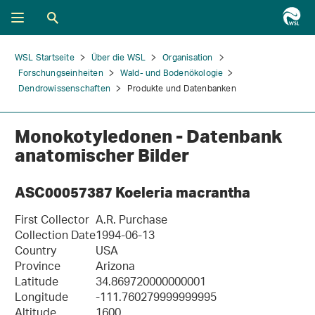
WSL Startseite
Über die WSL
Organisation
Forschungseinheiten
Wald- und Bodenökologie
Dendrowissenschaften
Produkte und Datenbanken
Monokotyledonen - Datenbank
anatomischer Bilder
ASC00057387 Koeleria macrantha
First Collector
A.R. Purchase
Collection Date
1994-06-13
Country
USA
Province
Arizona
Latitude
34.869720000000001
Longitude
-111.760279999999995
Altitude
1600