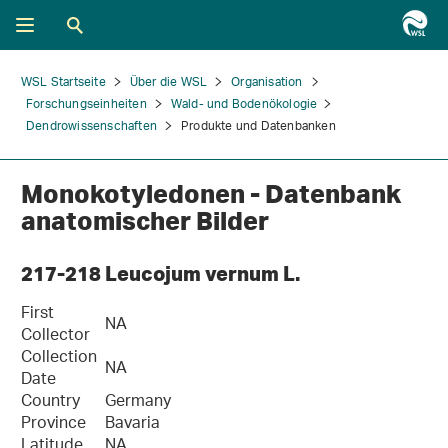
WSL Startseite
Über die WSL
Organisation
Forschungseinheiten
Wald- und Bodenökologie
Dendrowissenschaften
Produkte und Datenbanken
Monokotyledonen - Datenbank
anatomischer Bilder
217-218 Leucojum vernum L.
First
NA
Collector
Collection
NA
Date
Country
Germany
Province
Bavaria
Latitude
NA