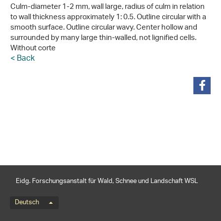
Culm-diameter 1-2 mm, wall large, radius of culm in relation
to wall thickness approximately 1: 0.5. Outline circular with a
smooth surface. Outline circular wavy. Center hollow and
surrounded by many large thin-walled, not lignified cells.
Without corte
< Back
teilen
Eidg. Forschungsanstalt für Wald, Schnee und Landschaft WSL
Sprachmenü
Deutsch
Footernavigation