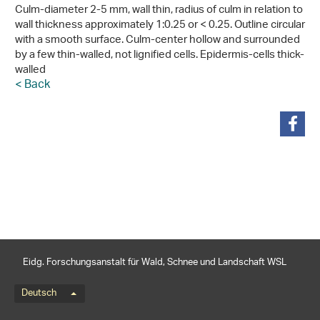
Culm-diameter 2-5 mm, wall thin, radius of culm in relation to
wall thickness approximately 1:0.25 or < 0.25. Outline circular
with a smooth surface. Culm-center hollow and surrounded
by a few thin-walled, not lignified cells. Epidermis-cells thick-
walled
< Back
teilen
Eidg. Forschungsanstalt für Wald, Schnee und Landschaft WSL
Sprachmenü
Deutsch
Footernavigation