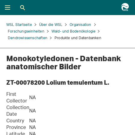
WSL Startseite
Über die WSL
Organisation
Forschungseinheiten
Wald- und Bodenökologie
Dendrowissenschaften
Produkte und Datenbanken
Monokotyledonen - Datenbank
anatomischer Bilder
ZT-00078200 Lolium temulentum L.
First
NA
Collector
Collection
NA
Date
Country
NA
Province
NA
Latitude
NA