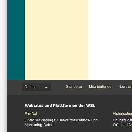
Sprachmenü
Footernavigation
Standorte
Mitarbeitende
News un
Deutsch
Websites und Plattformen der WSL
EnviDat
Historische
Einfacher Zugang zu Umweltforschungs- und
Onlinezuga
Monitoring-Daten
WSL und S