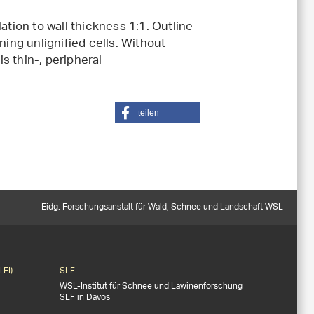
ation to wall thickness 1:1. Outline
ning unlignified cells. Without
s thin-, peripheral
teilen
Eidg. Forschungsanstalt für Wald, Schnee und Landschaft WSL
LFI)
SLF
WSL-Institut für Schnee und Lawinenforschung
SLF in Davos