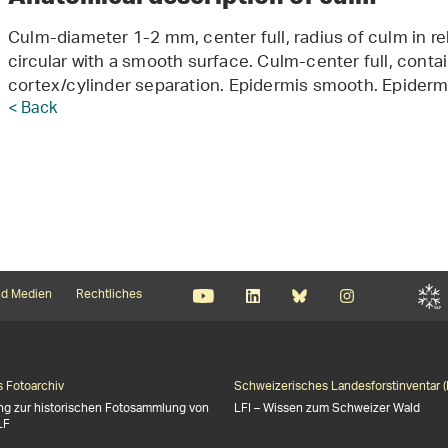
Culm-diameter 1-2 mm, center full, radius of culm in rel
circular with a smooth surface. Culm-center full, contai
cortex/cylinder separation. Epidermis smooth. Epidermi
< Back
d Medien
Rechtliches
s Fotoarchiv
Schweizerisches Landesforstinventar (
ng zur historischen Fotosammlung von
LFI – Wissen zum Schweizer Wald
LF