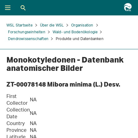
WSL Startseite
Über die WSL
Organisation
Forschungseinheiten
Wald- und Bodenökologie
Dendrowissenschaften
Produkte und Datenbanken
Monokotyledonen - Datenbank
anatomischer Bilder
ZT-00078148 Mibora minima (L.) Desv.
First
NA
Collector
Collection
NA
Date
Country
NA
Province
NA
Latitude
NA