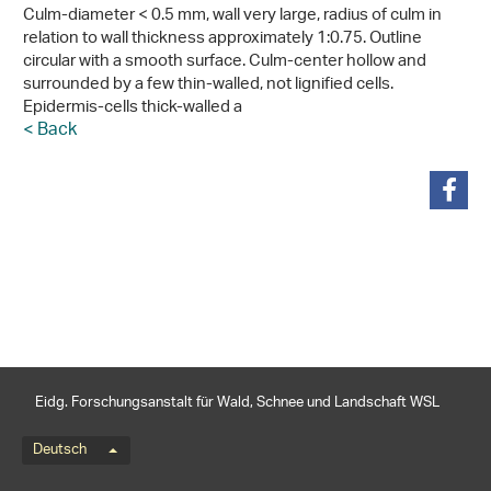
Culm-diameter < 0.5 mm, wall very large, radius of culm in
relation to wall thickness approximately 1:0.75. Outline
circular with a smooth surface. Culm-center hollow and
surrounded by a few thin-walled, not lignified cells.
Epidermis-cells thick-walled a
< Back
teilen
Eidg. Forschungsanstalt für Wald, Schnee und Landschaft WSL
Sprachmenü
Deutsch
Footernavigation