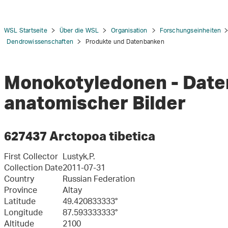
WSL Startseite
Über die WSL
Organisation
Forschungseinheiten
Dendrowissenschaften
Produkte und Datenbanken
Monokotyledonen - Dat
tion
anatomischer Bilder
627437 Arctopoa tibetica
First Collector
Lustyk,P.
Collection Date
2011-07-31
Country
Russian Federation
Province
Altay
Latitude
49.420833333°
Longitude
87.593333333°
Altitude
2100