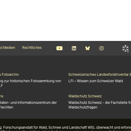
d Medien
Rechtliches
s Fotoarchiv
Schweizerisches Landesforstinventar (
ng zur historischen Fotosammlung von
LFI – Wissen zum Schweizer Wald
LF
ns
Waldschutz Schweiz
Daten- und Informationszentrum der
Waldschutz Schweiz - die Fachstelle f
Flechten
Waldschutzfragen
g. Forschungsanstalt für Wald, Schnee und Landschaft WSL überwacht und erforsc