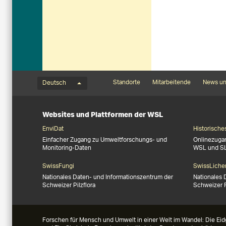
Sprachmenü
Footernavigation
Standorte
Mitarbeitende
News un
Deutsch
Websites und Plattformen der WSL
EnviDat
Historische
Einfacher Zugang zu Umweltforschungs- und
Onlinezuga
Monitoring-Daten
WSL und S
SwissFungi
SwissLiche
Nationales Daten- und Informationszentrum der
Nationales 
Schweizer Pilzflora
Schweizer 
Forschen für Mensch und Umwelt in einer Welt im Wandel: Die Eid