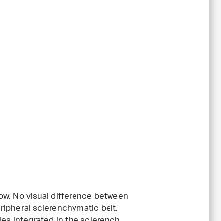
ow. No visual difference between
ripheral sclerenchymatic belt.
les integrated in the sclerench