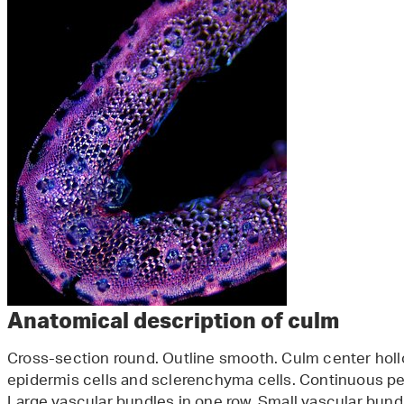
Anatomical description of culm
Cross-section round. Outline smooth. Culm center holl
epidermis cells and sclerenchyma cells. Continuous pe
Large vascular bundles in one row. Small vascular bund