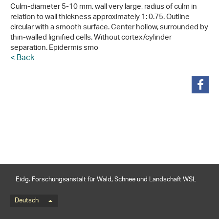
Culm-diameter 5-10 mm, wall very large, radius of culm in
relation to wall thickness approximately 1: 0.75. Outline
circular with a smooth surface. Center hollow, surrounded by
thin-walled lignified cells. Without cortex/cylinder
separation. Epidermis smo
< Back
teilen
Eidg. Forschungsanstalt für Wald, Schnee und Landschaft WSL
Sprachmenü
Deutsch
Footernavigation