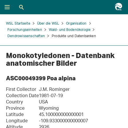
WSL Startseite
Über die WSL
Organisation
Forschungseinheiten
Wald- und Bodenökologie
Dendrowissenschaften
Produkte und Datenbanken
Monokotyledonen - Datenbank
anatomischer Bilder
ASC00049399 Poa alpina
First Collector
J.M. Rominger
Collection Date
1981-07-19
Country
USA
Province
Wyoming
Latitude
45.100000000000001
Longitude
-109.933000000000007
Altitude
2926