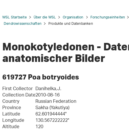
WSL Startseite
Über die WSL
Organisation
Forschungseinheiten
Dendrowissenschaften
Produkte und Datenbanken
Monokotyledonen - Dat
tion
anatomischer Bilder
619727 Poa botryoides
First Collector
Danihelka,J.
Collection Date
2010-08-16
Country
Russian Federation
Province
Sakha (Yakutiya)
Latitude
62.601944444°
Longitude
130.567222222°
Altitude
120