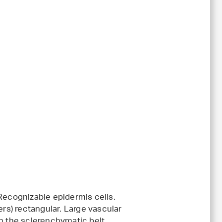
 Recognizable epidermis cells.
ers) rectangular. Large vascular
in the sclerenchymatic belt