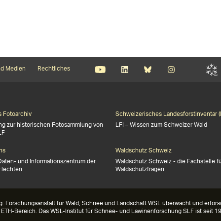
d Medien
Rechtliches
s Fotoarchiv
Schweizerisches Landesforstinventar (
ng zur historischen Fotosammlung von
LFI – Wissen zum Schweizer Wald
LF
ns
Waldschutz Schweiz
Daten- und Informationszentrum der
Waldschutz Schweiz - die Fachstelle f
Flechten
Waldschutzfragen
g. Forschungsanstalt für Wald, Schnee und Landschaft WSL überwacht und erforsc
m ETH-Bereich. Das WSL-Institut für Schnee- und Lawinenforschung SLF ist seit 19