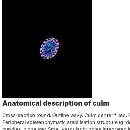
Anatomical description of culm
Cross-section round. Outline wavy. Culm center filled.
Peripheral sclerenchymatic stabilisation structure (gird
bundles in one row. Small vascular bundles integrated 