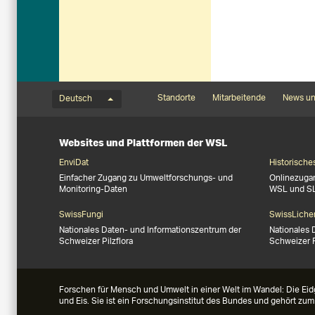
Sprachmenü
Footernavigation
Standorte
Mitarbeitende
News un
Deutsch
Websites und Plattformen der WSL
EnviDat
Historische
Einfacher Zugang zu Umweltforschungs- und
Onlinezuga
Monitoring-Daten
WSL und S
SwissFungi
SwissLiche
Nationales Daten- und Informationszentrum der
Nationales 
Schweizer Pilzflora
Schweizer 
Forschen für Mensch und Umwelt in einer Welt im Wandel: Die Eid
und Eis. Sie ist ein Forschungsinstitut des Bundes und gehört zu