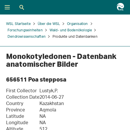
WSL Startseite
Über die WSL
Organisation
Forschungseinheiten
Wald- und Bodenökologie
Dendrowissenschaften
Produkte und Datenbanken
Monokotyledonen - Datenbank
anatomischer Bilder
656511 Poa stepposa
First Collector
Lustyk,P.
Collection Date
2014-06-27
Country
Kazakhstan
Province
Aqmola
Latitude
NA
Longitude
NA
Altitude
512