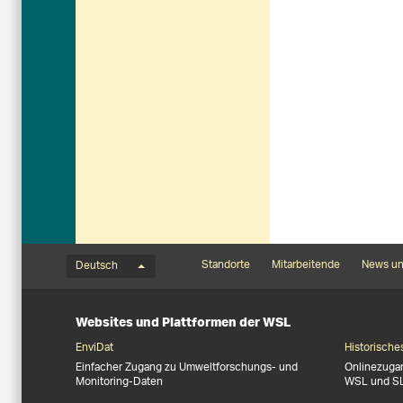
Sprachmenü
Footernavigation
Standorte
Mitarbeitende
News un
Deutsch
Websites und Plattformen der WSL
EnviDat
Historische
Einfacher Zugang zu Umweltforschungs- und
Onlinezuga
Monitoring-Daten
WSL und S