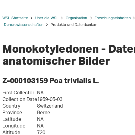
WSL Startseite
Über die WSL
Organisation
Forschungseinheiten
Dendrowissenschaften
Produkte und Datenbanken
Monokotyledonen - Dat
tion
anatomischer Bilder
Z-000103159 Poa trivialis L.
First Collector
NA
Collection Date
1959-05-03
Country
Switzerland
Province
Berne
Latitude
NA
Longitude
NA
Altitude
720