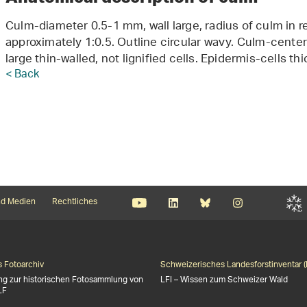
Culm-diameter 0.5-1 mm, wall large, radius of culm in re
approximately 1:0.5. Outline circular wavy. Culm-cent
large thin-walled, not lignified cells. Epidermis-cells th
< Back
d Medien
Rechtliches
s Fotoarchiv
Schweizerisches Landesforstinventar (
ng zur historischen Fotosammlung von
LFI – Wissen zum Schweizer Wald
LF