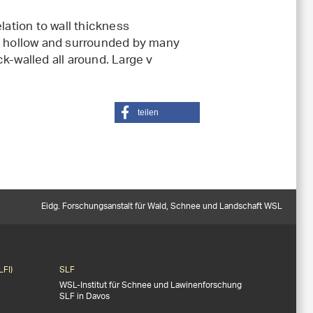
lation to wall thickness
er hollow and surrounded by many
ick-walled all around. Large v
teilen
Eidg. Forschungsanstalt für Wald, Schnee und Landschaft WSL
LFI)
SLF
WSL-Institut für Schnee und Lawinenforschung
SLF in Davos