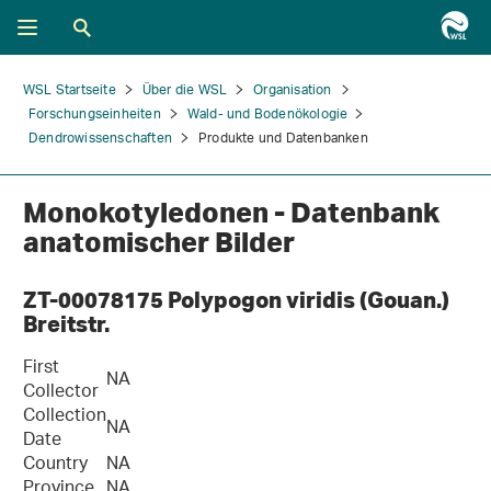
WSL Startseite
Über die WSL
Organisation
Forschungseinheiten
Wald- und Bodenökologie
Dendrowissenschaften
Produkte und Datenbanken
Monokotyledonen - Datenbank
anatomischer Bilder
ZT-00078175 Polypogon viridis (Gouan.)
Breitstr.
First
NA
Collector
Collection
NA
Date
Country
NA
Province
NA