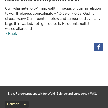
Culm-diameter 0.5-1 mm, wall thin, radius of culm in relation
to wall thickness approximately 1:0.25 or < 0.25. Outline
circular wavy. Culm-center hollow and surrounded by many
large thin-walled, not lignified cells. Epidermis-cells thin-
walled all around
< Back
teilen
Eidg. Forschungsanstalt für Wald, Schnee und Landschaft WSL
Sprachmenü
Deutsch