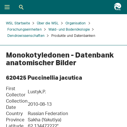
WSL Startseite
Über die WSL
Organisation
Forschungseinheiten
Wald- und Bodenökologie
Dendrowissenschaften
Produkte und Datenbanken
Monokotyledonen - Datenbank
anatomischer Bilder
620425 Puccinellia jacutica
First
Lustyk,P.
Collector
Collection
2010-08-13
Date
Country
Russian Federation
Province
Sakha (Yakutiya)
Latitude
62.134472222°