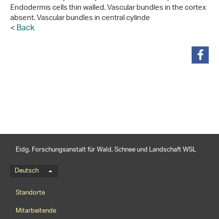
Endodermis cells thin walled. Vascular bundles in the cortex
absent. Vascular bundles in central cylinde
< Back
teilen
Eidg. Forschungsanstalt für Wald, Schnee und Landschaft WSL
Sprachmenü
Deutsch
Footernavigation
Standorte
Mitarbeitende