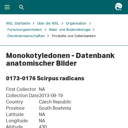
WSL Startseite
Über die WSL
Organisation
Forschungseinheiten
Wald- und Bodenökologie
Dendrowissenschaften
Produkte und Datenbanken
Monokotyledonen - Datenbank
anatomischer Bilder
0173-0176 Scirpus radicans
First Collector
NA
Collection Date
2013-09-19
Country
Czech Republic
Province
South Boehmia
Latitude
NA
Longitude
NA
Altitude
430