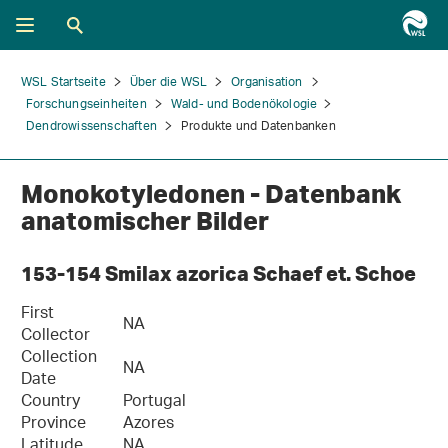
WSL Startseite
Über die WSL
Organisation
Forschungseinheiten
Wald- und Bodenökologie
Dendrowissenschaften
Produkte und Datenbanken
Monokotyledonen - Datenbank
anatomischer Bilder
153-154 Smilax azorica Schaef et. Schoe
First
NA
Collector
Collection
NA
Date
Country
Portugal
Province
Azores
Latitude
NA