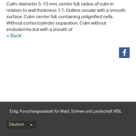
Culm-diameter 5-10 mm, center full, radius of culm in
relation to wall thickness 1:1. Outline circular with a smooth
surface. Culm-center full, containing unlignified cells.
Without cortex/cylinder separation. Culm without
endodermis but with a sheath of
< Back
teilen
Eidg. Forschungsanstalt für Wald, Schnee und Landschaft WSL
Sprachmenü
Deutsch
Footernavigation