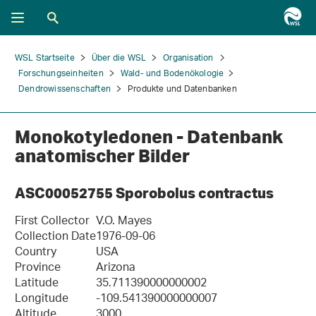
WSL Startseite
Über die WSL
Organisation
Forschungseinheiten
Wald- und Bodenökologie
Dendrowissenschaften
Produkte und Datenbanken
Monokotyledonen - Datenbank
anatomischer Bilder
ASC00052755 Sporobolus contractus
First Collector
V.O. Mayes
Collection Date
1976-09-06
Country
USA
Province
Arizona
Latitude
35.711390000000002
Longitude
-109.541390000000007
Altitude
3000