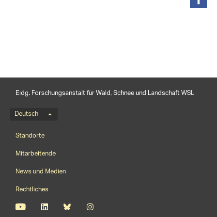
teilen
Eidg. Forschungsanstalt für Wald, Schnee und Landschaft WSL
Sprachmenü
Deutsch
Footernavigation
Standorte
Mitarbeitende
News und Medien
Rechtliches