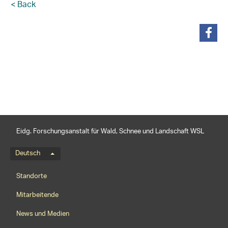
< Back
teilen
Eidg. Forschungsanstalt für Wald, Schnee und Landschaft WSL
Sprachmenü
Deutsch
Footernavigation
Standorte
Mitarbeitende
News und Medien