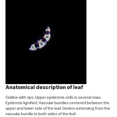
Anatomical description of leaf
Outline with rips. Upper epidermis cells in several rows.
Epdermis lignified. Vascular bundles centered between the
upper and lower side of the leaf. Girders extending from the
vascular bundle to both sides of the leaf.