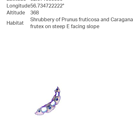
Longitude
56.734722222°
Altitude
368
Shrubbery of Prunus fruticosa and Caragana
Habitat
frutex on steep E facing slope