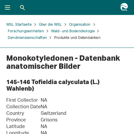
WSL Startseite
Über die WSL
Organisation
Forschungseinheiten
Wald- und Bodenökologie
Dendrowissenschaften
Produkte und Datenbanken
Monokotyledonen - Datenbank
anatomischer Bilder
145-146 Tofieldia calyculata (L.)
Wahlenb)
First Collector
NA
Collection Date
NA
Country
Switzerland
Province
Grisons
Latitude
NA
Longitude
NA