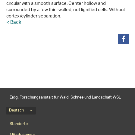
circular with a smooth surface. Center hollow and
surrounded by a few thin-walled, not lignified cells. Without
cortex/cylinder separation.
< Back
teilen
Eidg. Forschungsanstalt für Wald, Schnee und Landschaft WSL
Sprachmenü
Deutsch
Footernavigation
Standorte