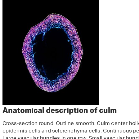
Anatomical description of culm
Cross-section round. Outline smooth. Culm center holl
epidermis cells and sclerenchyma cells. Continuous pe
Large vascular bundles in one row. Small vascular bund