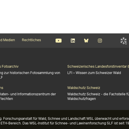
d Medien
Rechtliches
s Fotoarchiv
Schweizerisches Landesforstinventar (
ng zur historischen Fotosammlung von
LFI – Wissen zum Schweizer Wald
LF
ns
Waldschutz Schweiz
Daten- und Informationszentrum der
Waldschutz Schweiz - die Fachstelle f
Flechten
Waldschutzfragen
g. Forschungsanstalt für Wald, Schnee und Landschaft WSL überwacht und erforsc
m ETH-Bereich. Das WSL-Institut für Schnee- und Lawinenforschung SLF ist seit 19