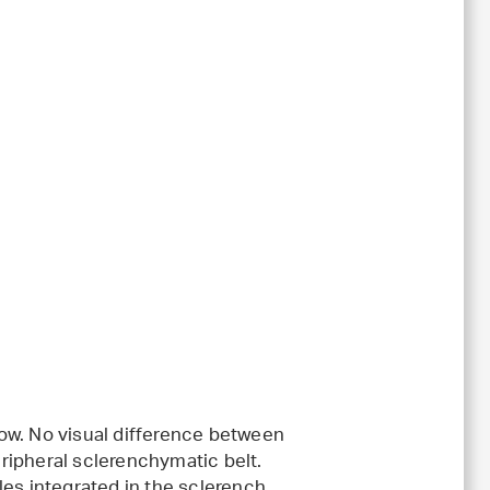
ow. No visual difference between
ripheral sclerenchymatic belt.
les integrated in the sclerench