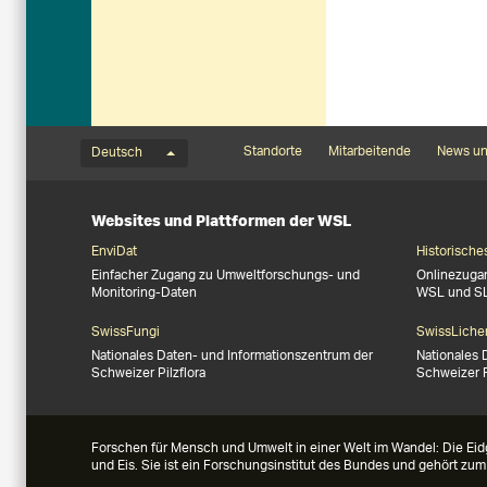
Sprachmenü
Footernavigation
Standorte
Mitarbeitende
News un
Deutsch
Websites und Plattformen der WSL
EnviDat
Historische
Einfacher Zugang zu Umweltforschungs- und
Onlinezuga
Monitoring-Daten
WSL und S
SwissFungi
SwissLiche
Nationales Daten- und Informationszentrum der
Nationales 
Schweizer Pilzflora
Schweizer 
Forschen für Mensch und Umwelt in einer Welt im Wandel: Die Eid
und Eis. Sie ist ein Forschungsinstitut des Bundes und gehört zu