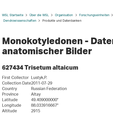
WSL Startseite
Über die WSL
Organisation
Forschungseinheiten
Dendrowissenschaften
Produkte und Datenbanken
Monokotyledonen - Dat
tion
anatomischer Bilder
627434 Trisetum altaicum
First Collector
Lustyk,P.
Collection Date
2011-07-29
Country
Russian Federation
Province
Altay
Latitude
49.409000000°
Longitude
88.033916667°
Altitude
2915