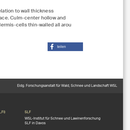
lation to wall thickness
rface. Culm-center hollow and
dermis-cells thin-walled all arou
teilen
Eidg. Forschungsanstalt für Wald, Schnee und Landschaft WSL
LFI)
SLF
WSL-Institut für Schnee und Lawinenforschung
SLF in Davos