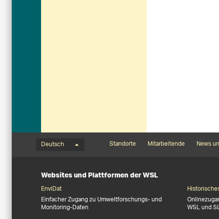
Sprachmenü
Footernavigation
Standorte
Mitarbeitende
News un
Deutsch
Websites und Plattformen der WSL
EnviDat
Historische
Einfacher Zugang zu Umweltforschungs- und
Onlinezuga
Monitoring-Daten
WSL und S