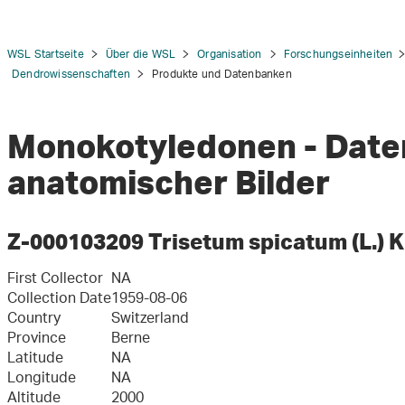
WSL Startseite
Über die WSL
Organisation
Forschungseinheiten
Dendrowissenschaften
Produkte und Datenbanken
Monokotyledonen - Dat
tion
anatomischer Bilder
Z-000103209 Trisetum spicatum (L.) K.
First Collector
NA
Collection Date
1959-08-06
Country
Switzerland
Province
Berne
Latitude
NA
Longitude
NA
Altitude
2000