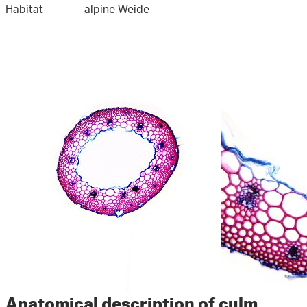
Habitat
alpine Weide
Anatomical description of culm