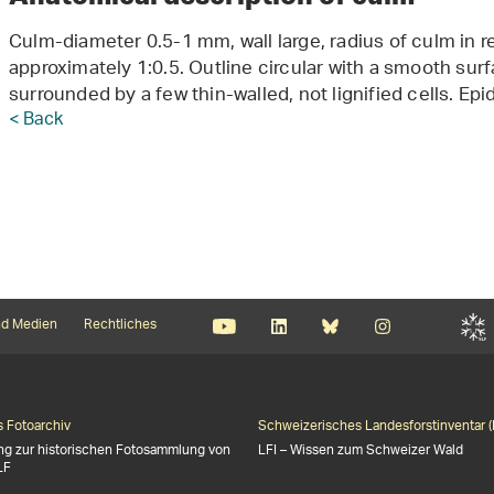
Culm-diameter 0.5-1 mm, wall large, radius of culm in re
approximately 1:0.5. Outline circular with a smooth su
surrounded by a few thin-walled, not lignified cells. Epi
< Back
d Medien
Rechtliches
s Fotoarchiv
Schweizerisches Landesforstinventar (
ng zur historischen Fotosammlung von
LFI – Wissen zum Schweizer Wald
LF