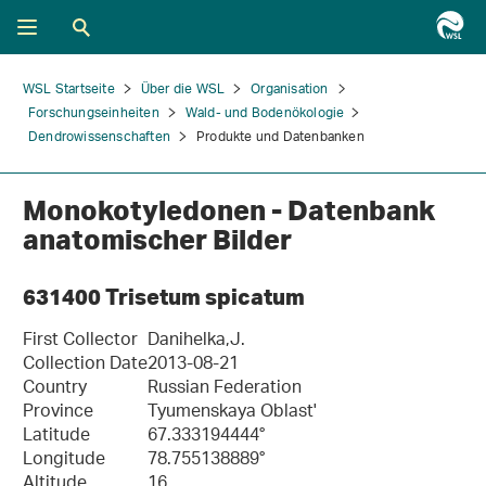
WSL Startseite
Über die WSL
Organisation
Forschungseinheiten
Wald- und Bodenökologie
Dendrowissenschaften
Produkte und Datenbanken
Monokotyledonen - Datenbank
anatomischer Bilder
631400 Trisetum spicatum
First Collector
Danihelka,J.
Collection Date
2013-08-21
Country
Russian Federation
Province
Tyumenskaya Oblast'
Latitude
67.333194444°
Longitude
78.755138889°
Altitude
16