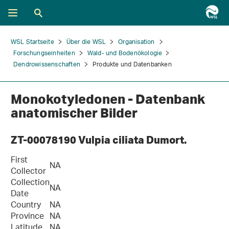
WSL Startseite
Über die WSL
Organisation
Forschungseinheiten
Wald- und Bodenökologie
Dendrowissenschaften
Produkte und Datenbanken
Monokotyledonen - Datenbank
anatomischer Bilder
ZT-00078190 Vulpia ciliata Dumort.
First
NA
Collector
Collection
NA
Date
Country
NA
Province
NA
Latitude
NA