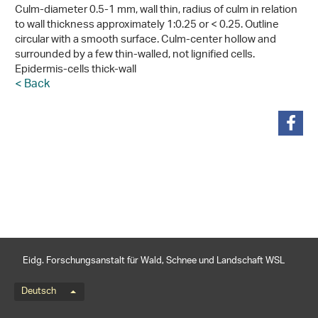
Culm-diameter 0.5-1 mm, wall thin, radius of culm in relation
to wall thickness approximately 1:0.25 or < 0.25. Outline
circular with a smooth surface. Culm-center hollow and
surrounded by a few thin-walled, not lignified cells.
Epidermis-cells thick-wall
< Back
teilen
Eidg. Forschungsanstalt für Wald, Schnee und Landschaft WSL
Sprachmenü
Deutsch
Footernavigation