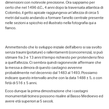
dimensioni con notevole precisione. Ora sappiamo per
certo che nel 1496 d.C., 4 anni dopo la traversata atlantica di
Colombo, il getto apicale raggiungeva un'altezza di circa 5
metri dal suolo andando a formare l'anello centrale presente
nelle sezioni a spicchio ed illustrato nella fotografia qui a
fianco.
Ammettendo che lo sviluppo iniziale dell'albero si sia svolto
senza traumi (potature) o rallentamenti (concorrenza), si può
stimare fra 3 e 13 anni il tempo richiesto per protendersi fino
a quell'altezza. Ci sembra quindi ragionevole affermare che
la messa a dimora di questo castagno avvenne
probabilmente nel decennio dal 1483 al 1493. Possiamo
indicare questo intervallo anche con la data 1488 ± 5, o con
l'età di 516 ± 5 anni.
Ecco dunque la prima dimostrazione che i castagni
monumentali ticinesi possono risalire al Basso Medioevo ed
avere età superiori ai 5 secoli.