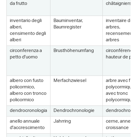
da frutto
châtaigniers
inventario degli
Bauminventar,
inventaire des
alberi,
Baumregister
arbres,
censimento degli
recensement 
alberi
arbres
circonferenza a
Brusthöhenumfang
circonférence 
petto d'uomo
hauteur de poit
albero con fusto
Merfachzwiesel
arbre avec fût
policormico,
polycormique, 
albero con tronco
avec tronc
policormico
polycormique
dendrocronologia
Dendrochronologie
dendrochronol
anello annuale
Jahrring
cerne, anneau
d'accrescimento
croissance