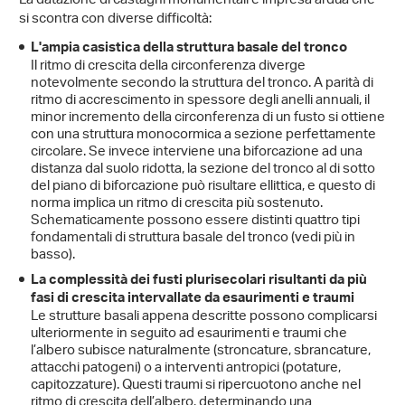
La datazione di castagni monumentali è impresa ardua che
si scontra con diverse difficoltà:
L'ampia casistica della struttura basale del tronco
Il ritmo di crescita della circonferenza diverge
notevolmente secondo la struttura del tronco. A parità di
ritmo di accrescimento in spessore degli anelli annuali, il
minor incremento della circonferenza di un fusto si ottiene
con una struttura monocormica a sezione perfettamente
circolare. Se invece interviene una biforcazione ad una
distanza dal suolo ridotta, la sezione del tronco al di sotto
del piano di biforcazione può risultare ellittica, e questo di
norma implica un ritmo di crescita più sostenuto.
Schematicamente possono essere distinti quattro tipi
fondamentali di struttura basale del tronco (vedi più in
basso).
La complessità dei fusti plurisecolari risultanti da più
fasi di crescita intervallate da esaurimenti e traumi
Le strutture basali appena descritte possono complicarsi
ulteriormente in seguito ad esaurimenti e traumi che
l’albero subisce naturalmente (stroncature, sbrancature,
attacchi patogeni) o a interventi antropici (potature,
capitozzature). Questi traumi si ripercuotono anche nel
ritmo di crescita dell’albero, determinando una