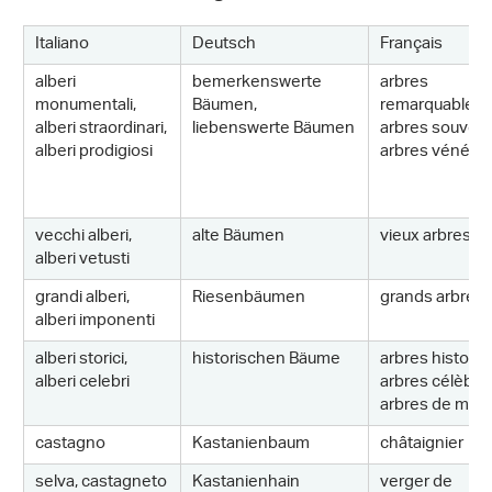
Italiano
Deutsch
Français
alberi
bemerkenswerte
arbres
monumentali,
Bäumen,
remarquables,
alberi straordinari,
liebenswerte Bäumen
arbres souvera
alberi prodigiosi
arbres vénéra
vecchi alberi,
alte Bäumen
vieux arbres
alberi vetusti
grandi alberi,
Riesenbäumen
grands arbres
alberi imponenti
alberi storici,
historischen Bäume
arbres historiq
alberi celebri
arbres célèbre
arbres de mém
castagno
Kastanienbaum
châtaignier
selva, castagneto
Kastanienhain
verger de