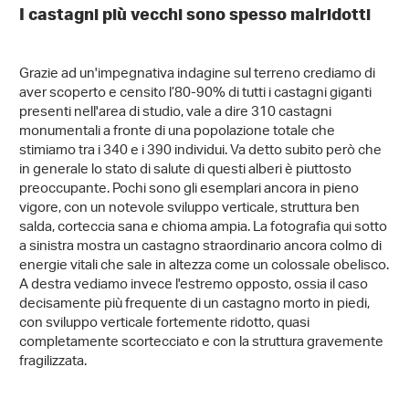
I castagni più vecchi sono spesso malridotti
Grazie ad un'impegnativa indagine sul terreno crediamo di
aver scoperto e censito l’80-90% di tutti i castagni giganti
presenti nell'area di studio, vale a dire 310 castagni
monumentali a fronte di una popolazione totale che
stimiamo tra i 340 e i 390 individui. Va detto subito però che
in generale lo stato di salute di questi alberi è piuttosto
preoccupante. Pochi sono gli esemplari ancora in pieno
vigore, con un notevole sviluppo verticale, struttura ben
salda, corteccia sana e chioma ampia. La fotografia qui sotto
a sinistra mostra un castagno straordinario ancora colmo di
energie vitali che sale in altezza come un colossale obelisco.
A destra vediamo invece l'estremo opposto, ossia il caso
decisamente più frequente di un castagno morto in piedi,
con sviluppo verticale fortemente ridotto, quasi
completamente scortecciato e con la struttura gravemente
fragilizzata.