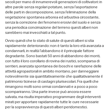
secoli per mano di innumerevoli generazioni di coltivatori: in
altre parole senza regolari potature, senza l’asportazione
delle parti in decomposizione, senza l’eliminazione della
vegetazione spontanea arborea ed arbustiva circostante,
senza la correzione dei fenomeni erosivi del suolo e senza
una periodica concimazione del terreno questi alberi non
sarebbero mai invecchiati a tal punto.
Ovvio quindi che lo stato di salute di questi alberi si stia
rapidamente deteriorando: non è tanto la loro età avanzata a
condannarli, in realtà l’abbandono è il principale fattore
degradante. Sono bastati 50 anni di abbandono dei monti,
con tutto il loro corollario di rovina dei rustici, scomparsa di
sentieri, avanzata spontanea dei boschi e rarefazione delle
attività agropastorali in ambito montano, per danneggiare
notevolmente sia quantitativamente che qualitativamente il
patrimonio ticinese di castagni plurisecolari. Fra quelli che
rimangono molti sono ormai condannati e a poco a poco
scompariranno. Una parte invece può ancora essere
salvata, ma risulta imperativo programmare degli interventi
mirati per apportare rapidamente tutte le cure necessarie
per la sopravvivenza di questi alberi peridomestici.