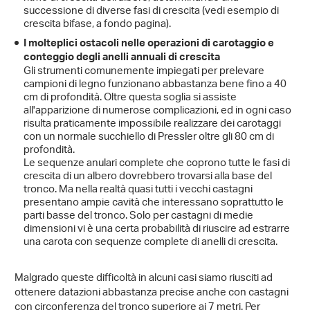
successione di diverse fasi di crescita (vedi esempio di
crescita bifase, a fondo pagina).
I molteplici ostacoli nelle operazioni di carotaggio e
conteggio degli anelli annuali di crescita
Gli strumenti comunemente impiegati per prelevare
campioni di legno funzionano abbastanza bene fino a 40
cm di profondità. Oltre questa soglia si assiste
all'apparizione di numerose complicazioni, ed in ogni caso
risulta praticamente impossibile realizzare dei carotaggi
con un normale succhiello di Pressler oltre gli 80 cm di
profondità.
Le sequenze anulari complete che coprono tutte le fasi di
crescita di un albero dovrebbero trovarsi alla base del
tronco. Ma nella realtà quasi tutti i vecchi castagni
presentano ampie cavità che interessano soprattutto le
parti basse del tronco. Solo per castagni di medie
dimensioni vi è una certa probabilità di riuscire ad estrarre
una carota con sequenze complete di anelli di crescita.
Malgrado queste difficoltà in alcuni casi siamo riusciti ad
ottenere datazioni abbastanza precise anche con castagni
con circonferenza del tronco superiore ai 7 metri. Per