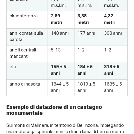
m.s.l.m.
m.s.l.m.
m.s.l.m.
circonferenza
2,69
3,38
4,32
metri
metri
metri
anni contati sulla
148 anni
177 anni
308 anni
carota
anelli centrali
5-13
1-2
1-2
mancanti
età
159 ± 5
184 ± 5
318 ± 5
anni
anni
anni
anno di nascita
1844 ± 5
1819 ± 5
1685 ± 5
anni
anni
anni
Esempio di datazione di un castagno
monumentale
Sui monti di Malmera, in territorio di Bellinzona, impiegando
una motosega speciale munita di una lama di ben un metro