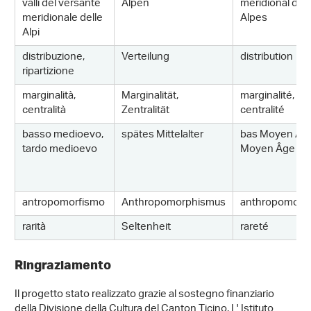
valli del versante
Alpen
méridional des
meridionale delle
Alpes
Alpi
distribuzione,
Verteilung
distribution
ripartizione
marginalità,
Marginalität,
marginalité,
centralità
Zentralität
centralité
basso medioevo,
spätes Mittelalter
bas Moyen Âg
tardo medioevo
Moyen Âge tar
antropomorfismo
Anthropomorphismus
anthropomorp
rarità
Seltenheit
rareté
Ringraziamento
Il progetto stato realizzato grazie al sostegno finanziario
della Divisione della Cultura del Canton Ticino. L' Istituto