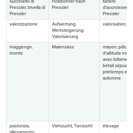
succhiello di
Holzbohrer nach
tarière
Pressler, trivella di
Pressler
d'accroisseme
Pressler
Pressler
valorizzazione
Aufwertung,
valorisation
Wertsteigerung,
Valorisierung
maggengo,
Maiensäss
mayen, pâtura
monte
d'altitude moy
avec bâtiments
bétail séjourne
printemps et e
automne
pastorizia,
Viehzucht, Tierzucht
élevage
allevamento