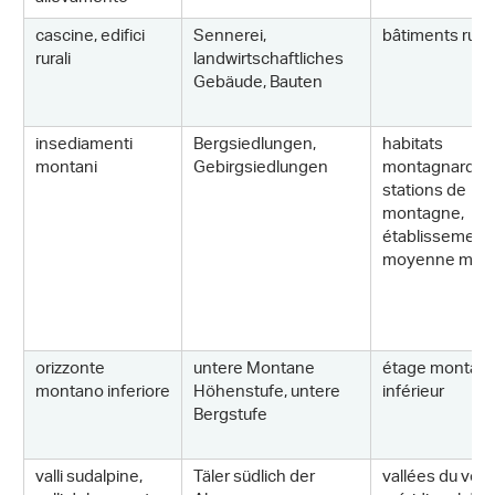
cascine, edifici
Sennerei,
bâtiments rura
rurali
landwirtschaftliches
Gebäude, Bauten
insediamenti
Bergsiedlungen,
habitats
montani
Gebirgsiedlungen
montagnards,
stations de
montagne,
établissement
moyenne mon
orizzonte
untere Montane
étage montag
montano inferiore
Höhenstufe, untere
inférieur
Bergstufe
valli sudalpine,
Täler südlich der
vallées du ver