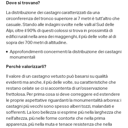
Dove si trovano?
La distribuzione dei castagni caratterizzati da una
circonferenza del tronco superiore ai 7 metri è tutt'altro che
casuale. Stando alle indagini svolte nelle valli al Sud delle
Alpi, oltre il 90% di questi colossi si trova in prossimità di
edifici rurali nella area dei maggenghi, il più delle volte al di
sopra dei 700 metri di altitudine.
Approfondimenti concernenti la distribuzione dei castagni
monumentali
Perchè valorizzarli?
Il valore di un castagno vetusto può basarsi su qualità
evidenti ma anche, il più delle volte, su caratteristiche che
restano celate se ci si accontenta di un'osservazione
frettolosa. Per prima cosa si deve correggere ed estendere
le proprie aspettative riguardanti la monumentalità arborea: i
castagni più vecchi sono spesso alberi tozzi, malandati e
sofferenti. La loro bellezza si esprime più nella larghezza che
nell'altezza, più nelle forme contorte che nella prima
apparenza, più nella muta e tenace resistenza che nella