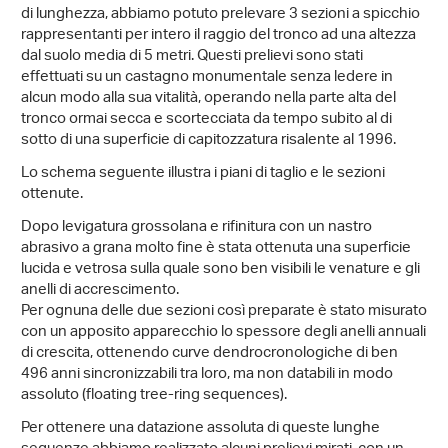
di lunghezza, abbiamo potuto prelevare 3 sezioni a spicchio
rappresentanti per intero il raggio del tronco ad una altezza
dal suolo media di 5 metri. Questi prelievi sono stati
effettuati su un castagno monumentale senza ledere in
alcun modo alla sua vitalità, operando nella parte alta del
tronco ormai secca e scortecciata da tempo subito al di
sotto di una superficie di capitozzatura risalente al 1996.
Lo schema seguente illustra i piani di taglio e le sezioni
ottenute.
Dopo levigatura grossolana e rifinitura con un nastro
abrasivo a grana molto fine è stata ottenuta una superficie
lucida e vetrosa sulla quale sono ben visibili le venature e gli
anelli di accrescimento.
Per ognuna delle due sezioni così preparate è stato misurato
con un apposito apparecchio lo spessore degli anelli annuali
di crescita, ottenendo curve dendrocronologiche di ben
496 anni sincronizzabili tra loro, ma non databili in modo
assoluto (floating tree-ring sequences).
Per ottenere una datazione assoluta di queste lunghe