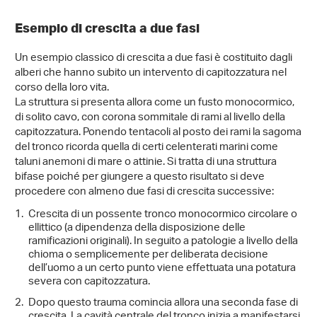
Esempio di crescita a due fasi
Un esempio classico di crescita a due fasi è costituito dagli
alberi che hanno subito un intervento di capitozzatura nel
corso della loro vita.
La struttura si presenta allora come un fusto monocormico,
di solito cavo, con corona sommitale di rami al livello della
capitozzatura. Ponendo tentacoli al posto dei rami la sagoma
del tronco ricorda quella di certi celenterati marini come
taluni anemoni di mare o attinie. Si tratta di una struttura
bifase poiché per giungere a questo risultato si deve
procedere con almeno due fasi di crescita successive:
Crescita di un possente tronco monocormico circolare o
ellittico (a dipendenza della disposizione delle
ramificazioni originali). In seguito a patologie a livello della
chioma o semplicemente per deliberata decisione
dell’uomo a un certo punto viene effettuata una potatura
severa con capitozzatura.
Dopo questo trauma comincia allora una seconda fase di
crescita. La cavità centrale del tronco inizia a manifestarsi