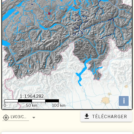
1 : 1,964,282
i
0
50 km
100 km
TÉLÉCHARGER
LV03/CH1903