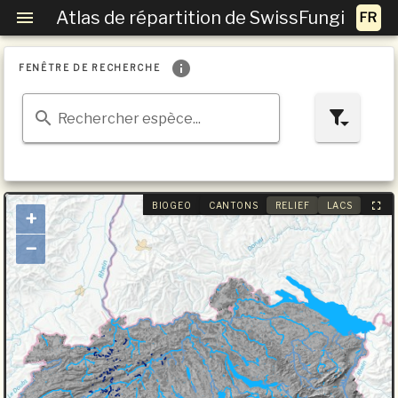
Atlas de répartition de SwissFungi
FENÊTRE DE RECHERCHE
Rechercher espèce...
BIOGEO
CANTONS
RELIEF
LACS
+
−