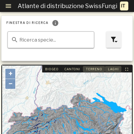
Atlante di distribuzione SwissFungi
FINESTRA DI RICERCA
Ricerca specie...
BIOGEO
CANTONI
TERRENO
LAGHI
+
−