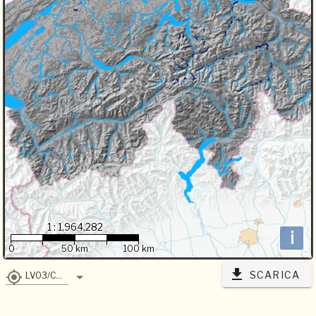
1 : 1,964,282
i
0
50 km
100 km
SCARICA
LV03/CH1903