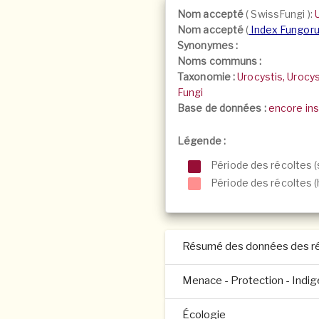
Nom accepté
(
SwissFungi
):
Nom accepté
(
Index Fungor
Synonymes :
Noms communs :
Taxonomie :
Urocystis, Urocy
Fungi
Base de données :
encore ins
Légende :
Période des récoltes (
Période des récoltes (h
Résumé des données des ré
Menace - Protection - Indi
Écologie