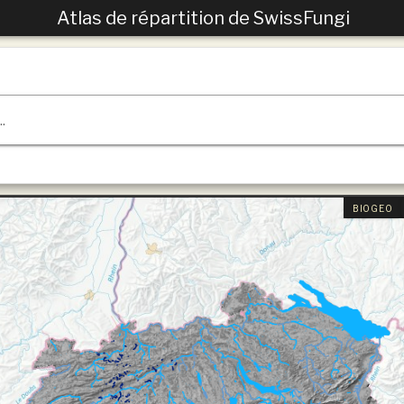
Atlas de répartition de SwissFungi
.
BIOGEO