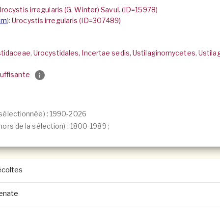
Urocystis irregularis (G. Winter) Savul. (ID=15978)
um
):
Urocystis irregularis (ID=307489)
stidaceae, Urocystidales, Incertae sedis, Ustilaginomycetes, Ustil
uffisante
sélectionnée) : 1990-2026
ors de la sélection) :
1800-1989
;
coltes
genate