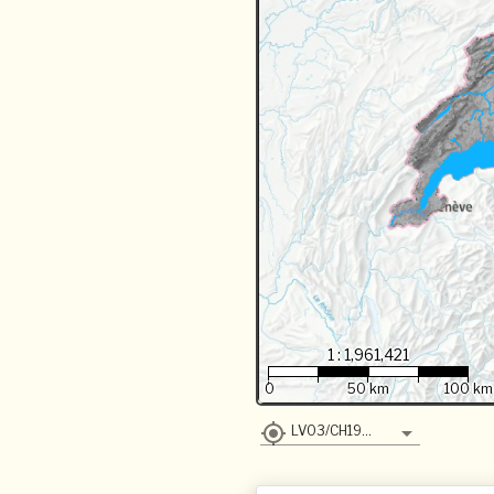
1 : 1,961,421
0
50 km
100 km
LV03/CH1903