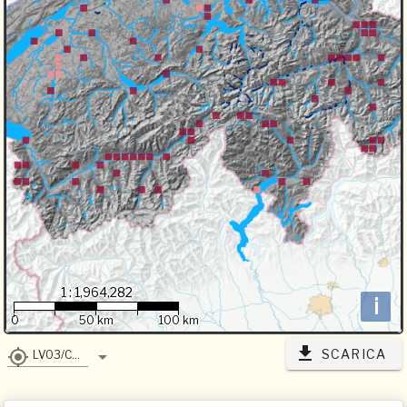
1 : 1,964,282
i
0
50 km
100 km
SCARICA
LV03/CH1903