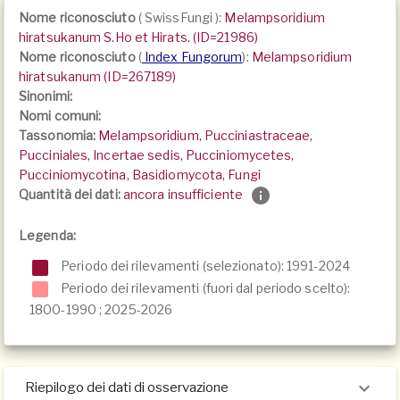
Nome riconosciuto
(
SwissFungi
):
Melampsoridium
hiratsukanum S.Ho et Hirats. (ID=21986)
Nome riconosciuto
(
Index Fungorum
):
Melampsoridium
hiratsukanum (ID=267189)
Sinonimi:
Nomi comuni:
Tassonomia:
Melampsoridium, Pucciniastraceae,
Pucciniales, Incertae sedis, Pucciniomycetes,
Pucciniomycotina, Basidiomycota, Fungi
Quantità dei dati:
ancora insufficiente
Legenda:
Periodo dei rilevamenti (selezionato): 1991-2024
Periodo dei rilevamenti (fuori dal periodo scelto):
1800-1990
;
2025-2026
Riepilogo dei dati di osservazione