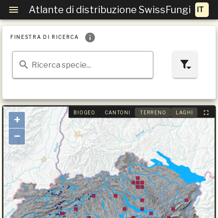
Atlante di distribuzione SwissFungi
FINESTRA DI RICERCA
Ricerca specie...
BIOGEO
CANTONI
TERRENO
LAGHI
+
−