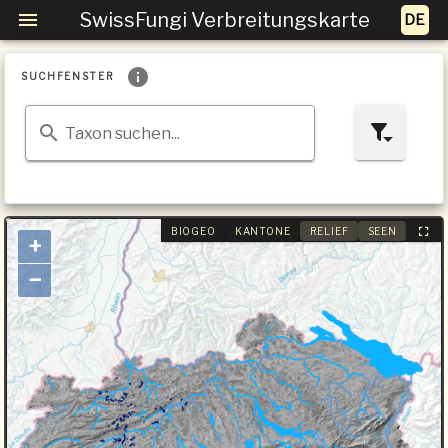
SwissFungi Verbreitungskarte
SUCHFENSTER
Taxon suchen...
BIOGEO
KANTONE
RELIEF
SEEN
+
−