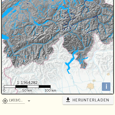
1 : 1,964,282
i
0
50 km
100 km
HERUNTERLADEN
LV03/CH1903