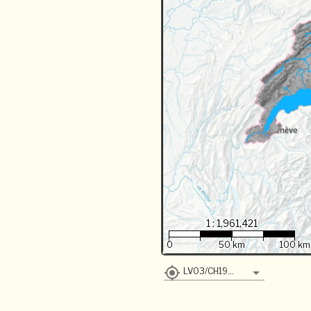
1 : 1,961,421
0
50 km
100 km
LV03/CH1903