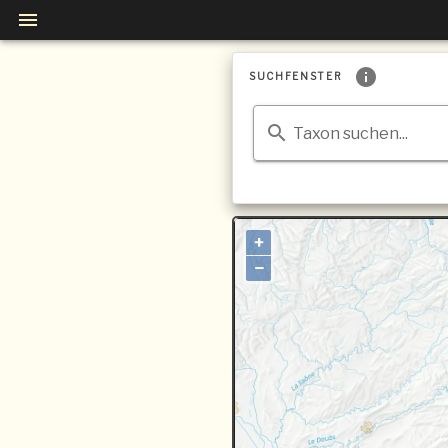
SUCHFENSTER
Taxon suchen...
+
−